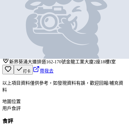
基本資料
山下木舍
營業中
山下木舍
新界葵涌大連排道162-170號金龍工業大廈2座18樓I室
帶我去
打卡
以上項目資料僅供參考，如發現資料有誤，歡迎
回報
/
補充資
料
地圖位置
用戶食評
食評