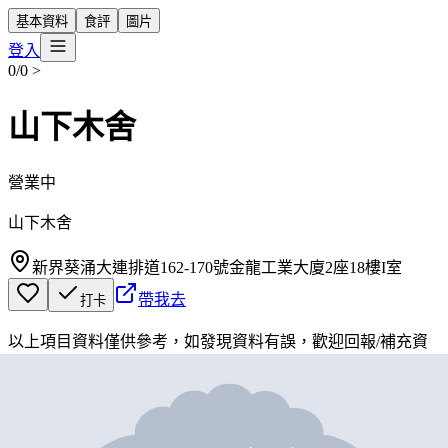
基本資料
食評
圖片
登入
0/0
>
山下木舍
營業中
山下木舍
新界葵涌大連排道162-170號金龍工業大廈2座18樓I室
帶我去
打卡
以上項目資料僅供參考，如發現資料有誤，歡迎
回報
/
補充資
料
地圖位置