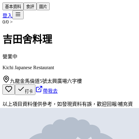
基本資料
食評
圖片
登入
0/0
>
吉田舍料理
營業中
Kichi Japanese Restaurant
九龍金馬倫道5號太興廣場六字樓
帶我去
打卡
以上項目資料僅供參考，如發現資料有誤，歡迎
回報
/
補充資
料
地圖位置