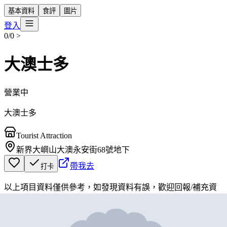
基本資料
食評
圖片
登入
0/0
>
大澳士多
營業中
大澳士多
Tourist Attraction
新界大嶼山大澳永安街68號地下
帶我去
打卡
以上項目資料僅供參考，如發現資料有誤，歡迎
回報
/
補充資
料
地圖位置