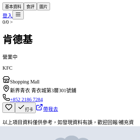
基本資料
食評
圖片
登入
0/0
>
肯德基
營業中
KFC
Shopping Mall
新界青衣 青衣城第3層301號鋪
+852 2186 7284
帶我去
打卡
以上項目資料僅供參考，如發現資料有誤，歡迎
回報
/
補充資
料