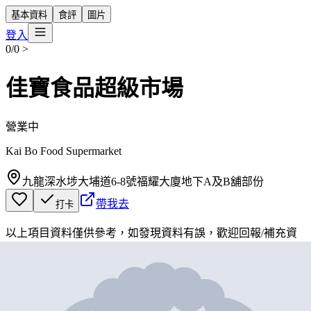
基本資料
食評
圖片
登入
0/0
>
佳寶食品超級市場
營業中
Kai Bo Food Supermarket
九龍深水埗大埔道6-8號福耀大廈地下A及B舖部份
帶我去
打卡
以上項目資料僅供參考，如發現資料有誤，歡迎
回報
/
補充資
料
地圖位置