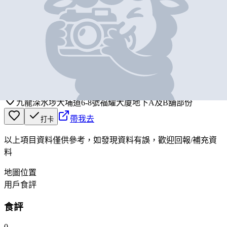
基本資料
佳寶食品超級市場
營業中
Kai Bo Food Supermarket
九龍深水埗大埔道6-8號福耀大廈地下A及B舖部份
帶我去
打卡
以上項目資料僅供參考，如發現資料有誤，歡迎
回報
/
補充資
料
地圖位置
用戶食評
食評
0