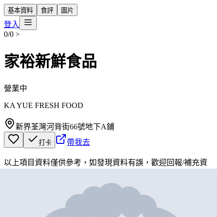
基本資料
食評
圖片
登入
0/0
>
家裕新鮮食品
營業中
KA YUE FRESH FOOD
新界荃灣河背街66號地下A鋪
帶我去
打卡
以上項目資料僅供參考，如發現資料有誤，歡迎
回報
/
補充資
料
地圖位置