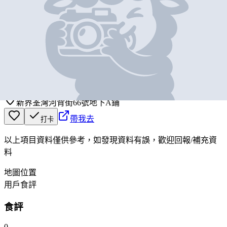
基本資料
家裕新鮮食品
營業中
KA YUE FRESH FOOD
新界荃灣河背街66號地下A鋪
帶我去
打卡
以上項目資料僅供參考，如發現資料有誤，歡迎
回報
/
補充資
料
地圖位置
用戶食評
食評
0