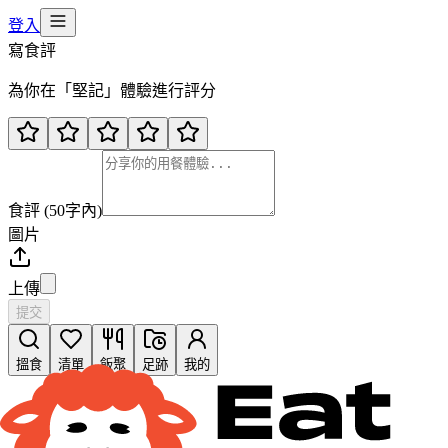
登入
寫食評
為你在「
堅記
」體驗進行評分
食評 (50字內)
圖片
上傳
提交
搵食
清單
飯聚
足跡
我的