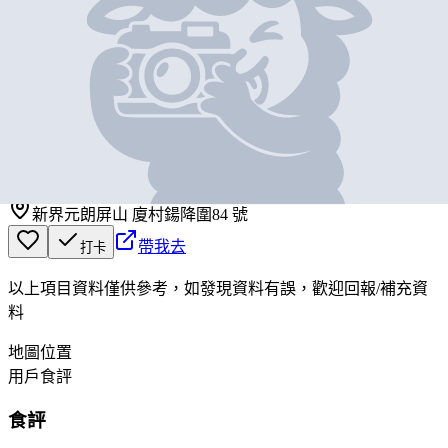
基本資料
堅記
營業中
堅記
新界元朗屏山 廈村鍚降圍84 號
帶我去
打卡
以上項目資料僅供參考，如發現資料有誤，歡迎
回報
/
補充資
料
地圖位置
用戶食評
食評