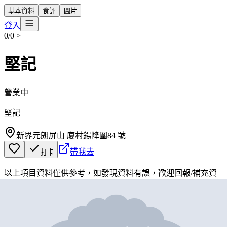
基本資料
食評
圖片
登入
0/0
>
堅記
營業中
堅記
新界元朗屏山 廈村鍚降圍84 號
帶我去
打卡
以上項目資料僅供參考，如發現資料有誤，歡迎
回報
/
補充資
料
地圖位置