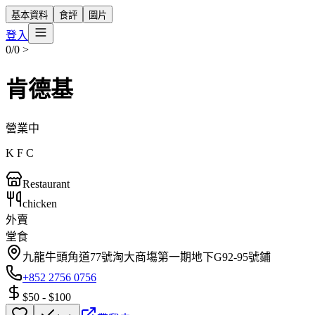
基本資料
食評
圖片
登入
0/0
>
肯德基
營業中
K F C
Restaurant
chicken
外賣
堂食
九龍牛頭角道77號淘大商塲第一期地下G92-95號鋪
+852 2756 0756
$50
-
$100