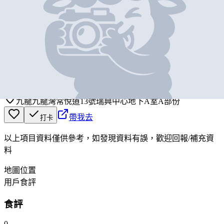
基本資料
臻味冰室豬扒酸辣米線
營業中
JUN STYLE CAFE PORK CHOP SICHUAN RICE NOODLE
九龍九龍灣常悅道13號瑞興中心地下A室A部份
帶我去
打卡
以上項目資料僅供參考，如發現資料有誤，歡迎
回報
/
補充資
料
地圖位置
用戶食評
食評
0