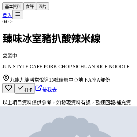
基本資料
食評
圖片
登入
0/0
>
臻味冰室豬扒酸辣米線
營業中
JUN STYLE CAFE PORK CHOP SICHUAN RICE NOODLE
九龍九龍灣常悅道13號瑞興中心地下A室A部份
帶我去
打卡
以上項目資料僅供參考，如發現資料有誤，歡迎
回報
/
補充資
料
地圖位置