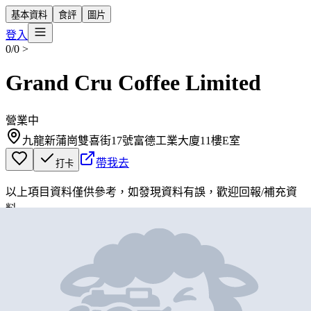
基本資料
食評
圖片
登入
0/0
>
Grand Cru Coffee Limited
營業中
九龍新蒲崗雙喜街17號富德工業大廈11樓E室
帶我去
打卡
以上項目資料僅供參考，如發現資料有誤，歡迎
回報
/
補充資
料
地圖位置
基本資料