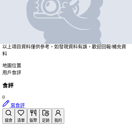
Grand Cru Coffee Limited
營業中
九龍新蒲崗雙喜街17號富德工業大廈11樓E室
帶我去
打卡
以上項目資料僅供參考，如發現資料有誤，歡迎
回報
/
補充資
料
地圖位置
用戶食評
食評
0
寫食評
搵食
清單
飯聚
足跡
我的