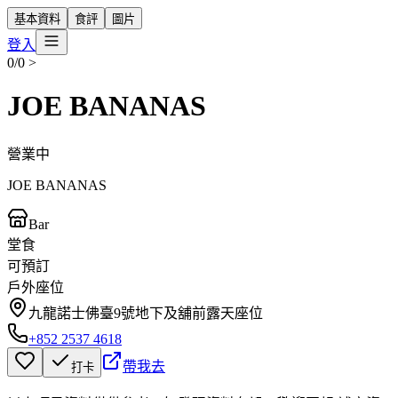
基本資料
食評
圖片
登入
0/0
>
JOE BANANAS
營業中
JOE BANANAS
Bar
堂食
可預訂
戶外座位
九龍諾士佛臺9號地下及舖前露天座位
+852 2537 4618
帶我去
打卡