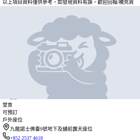
以上項目資料僅供參考，如發現資料有誤，歡迎
回報
/
補充資
料
地圖位置
基本資料
JOE BANANAS
營業中
JOE BANANAS
Bar
堂食
可預訂
戶外座位
九龍諾士佛臺9號地下及舖前露天座位
+852 2537 4618