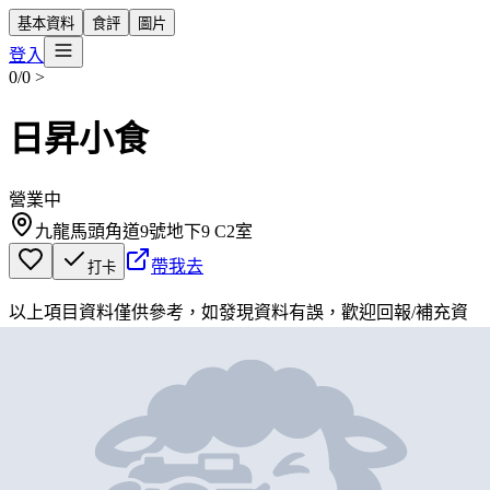
基本資料
食評
圖片
登入
0/0
>
日昇小食
營業中
九龍馬頭角道9號地下9 C2室
帶我去
打卡
以上項目資料僅供參考，如發現資料有誤，歡迎
回報
/
補充資
料
地圖位置
基本資料