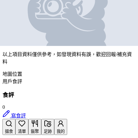
日昇小食
營業中
九龍馬頭角道9號地下9 C2室
帶我去
打卡
以上項目資料僅供參考，如發現資料有誤，歡迎
回報
/
補充資
料
地圖位置
用戶食評
食評
0
寫食評
搵食
清單
飯聚
足跡
我的