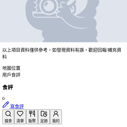
壹品鮮
營業中
香港筲箕灣南安街1-7號 嘉裕大廈地下A3號舖 (A部份)
帶我去
打卡
以上項目資料僅供參考，如發現資料有誤，歡迎
回報
/
補充資
料
地圖位置
用戶食評
食評
0
寫食評
搵食
清單
飯聚
足跡
我的