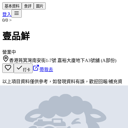
基本資料
食評
圖片
登入
0/0
>
壹品鮮
營業中
香港筲箕灣南安街1-7號 嘉裕大廈地下A3號舖 (A部份)
帶我去
打卡
以上項目資料僅供參考，如發現資料有誤，歡迎
回報
/
補充資
料
地圖位置
基本資料