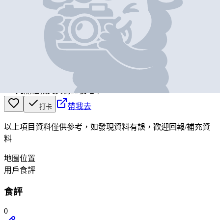
基本資料
JA
營業中
JA
九龍佐敦文英街33號地下
帶我去
打卡
以上項目資料僅供參考，如發現資料有誤，歡迎
回報
/
補充資
料
地圖位置
用戶食評
食評
0