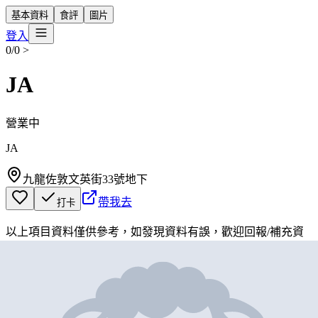
基本資料
食評
圖片
登入
0/0
>
JA
營業中
JA
九龍佐敦文英街33號地下
帶我去
打卡
以上項目資料僅供參考，如發現資料有誤，歡迎
回報
/
補充資
料
地圖位置