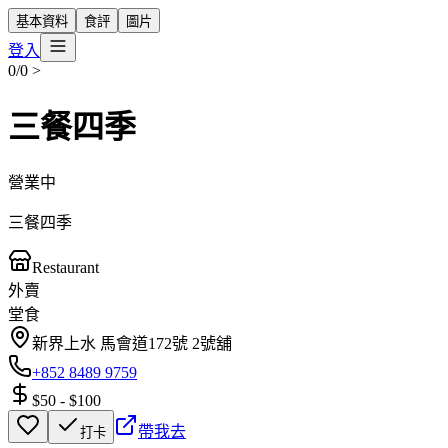
基本資料
食評
圖片
登入
0/0
>
三餐四季
營業中
三餐四季
Restaurant
外賣
堂食
新界上水 馬會道172號 2號舖
+852 8489 9759
$50
-
$100
帶我去
打卡