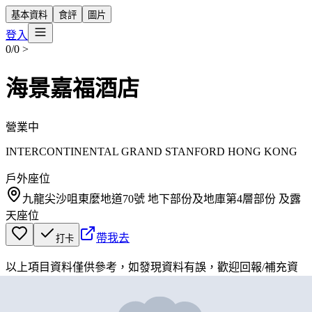
基本資料
食評
圖片
登入
0/0
>
海景嘉福酒店
營業中
INTERCONTINENTAL GRAND STANFORD HONG KONG
戶外座位
九龍尖沙咀東麼地道70號 地下部份及地庫第4層部份 及露
天座位
帶我去
打卡
以上項目資料僅供參考，如發現資料有誤，歡迎
回報
/
補充資
料