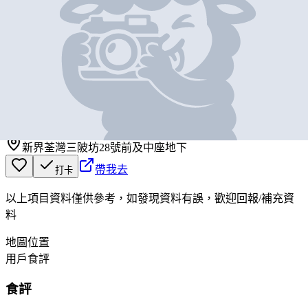
基本資料
新陳財記
營業中
新陳財記
新界荃灣三陂坊28號前及中座地下
帶我去
打卡
以上項目資料僅供參考，如發現資料有誤，歡迎
回報
/
補充資
料
地圖位置
用戶食評
食評