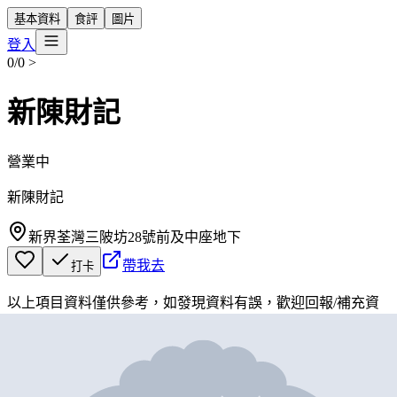
基本資料
食評
圖片
登入
0/0
>
新陳財記
營業中
新陳財記
新界荃灣三陂坊28號前及中座地下
帶我去
打卡
以上項目資料僅供參考，如發現資料有誤，歡迎
回報
/
補充資
料
地圖位置