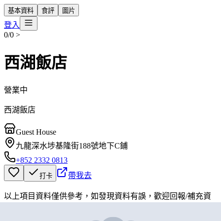
基本資料
食評
圖片
登入
0/0
>
西湖飯店
營業中
西湖飯店
Guest House
九龍深水埗基隆街188號地下C鋪
+852 2332 0813
帶我去
打卡
以上項目資料僅供參考，如發現資料有誤，歡迎
回報
/
補充資
料