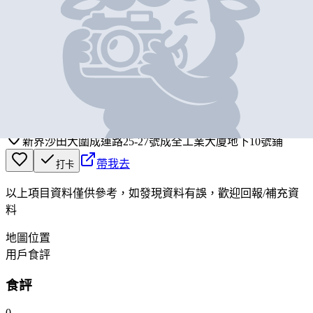
基本資料
愛烘焙生產及培訓中心
營業中
iBakery Production and Training Centre
新界沙田大圍成運路25-27號成全工業大廈地下10號鋪
帶我去
打卡
以上項目資料僅供參考，如發現資料有誤，歡迎
回報
/
補充資
料
地圖位置
用戶食評
食評
0