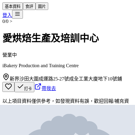
基本資料
食評
圖片
登入
0/0
>
愛烘焙生產及培訓中心
營業中
iBakery Production and Training Centre
新界沙田大圍成運路25-27號成全工業大廈地下10號鋪
帶我去
打卡
以上項目資料僅供參考，如發現資料有誤，歡迎
回報
/
補充資
料
地圖位置