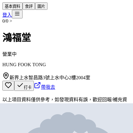
基本資料
食評
圖片
登入
0/0
>
鴻福堂
營業中
HUNG FOOK TONG
新界上水智昌路3號上水中心2樓2004室
帶我去
打卡
以上項目資料僅供參考，如發現資料有誤，歡迎
回報
/
補充資
料
地圖位置