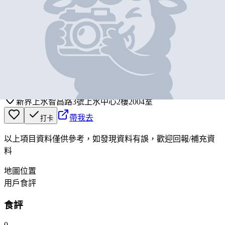
基本資料
鴻福堂
營業中
HUNG FOOK TONG
新界上水智昌路3號上水中心2樓2004室
帶我去
打卡
以上項目資料僅供參考，如發現資料有誤，歡迎
回報
/
補充資
料
地圖位置
用戶食評
食評
0