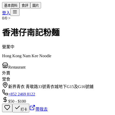
基本資料
食評
圖片
登入
0/0
>
香港仔南記粉麵
營業中
Hong Kong Nam Kee Noodle
Restaurant
外賣
堂食
新界青衣 青敬路33號青衣城地下G15及G16號鋪
+852 2469 8122
$50
-
$100
帶我去
打卡