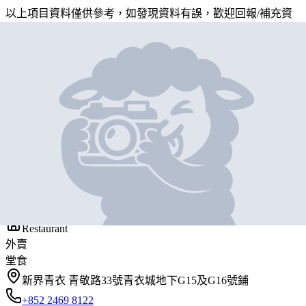
以上項目資料僅供參考，如發現資料有誤，歡迎
回報
/
補充資
料
地圖位置
基本資料
香港仔南記粉麵
營業中
Hong Kong Nam Kee Noodle
Restaurant
外賣
堂食
新界青衣 青敬路33號青衣城地下G15及G16號鋪
+852 2469 8122