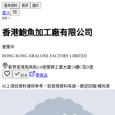
基本資料
食評
圖片
登入
0/0
>
香港鮑魚加工廠有限公司
營業中
HONG KONG ABALONE FACTORY LIMITED
新界荃灣馬角街2-6號華興工業大廈13樓C及D室
帶我去
打卡
以上項目資料僅供參考，如發現資料有誤，歡迎
回報
/
補充資
料
地圖位置