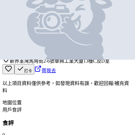
基本資料
香港鮑魚加工廠有限公司
營業中
HONG KONG ABALONE FACTORY LIMITED
新界荃灣馬角街2-6號華興工業大廈13樓C及D室
帶我去
打卡
以上項目資料僅供參考，如發現資料有誤，歡迎
回報
/
補充資
料
地圖位置
用戶食評
食評
0