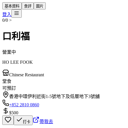
基本資料
食評
圖片
登入
0/0
>
口利福
營業中
HO LEE FOOK
Chinese Restaurant
堂食
可預訂
香港中環伊利近街1-5號地下及低層地下3號舖
+852 2810 0860
$500
帶我去
打卡