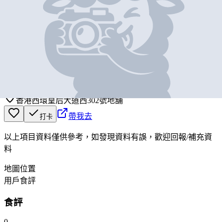
基本資料
興旺廚房
營業中
HING WONG KITCHEN
香港西環皇后大道西302號地舖
帶我去
打卡
以上項目資料僅供參考，如發現資料有誤，歡迎
回報
/
補充資
料
地圖位置
用戶食評
食評
0