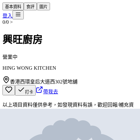
基本資料
食評
圖片
登入
0/0
>
興旺廚房
營業中
HING WONG KITCHEN
香港西環皇后大道西302號地舖
帶我去
打卡
以上項目資料僅供參考，如發現資料有誤，歡迎
回報
/
補充資
料
地圖位置