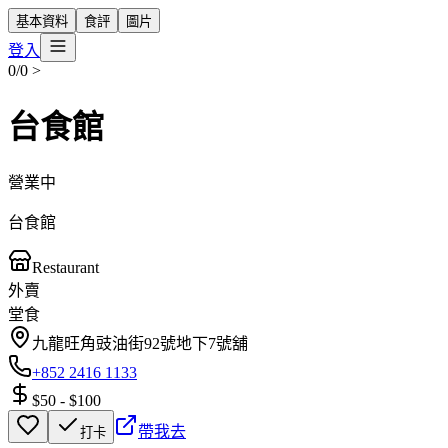
基本資料
食評
圖片
登入
0/0
>
台食館
營業中
台食館
Restaurant
外賣
堂食
九龍旺角豉油街92號地下7號舖
+852 2416 1133
$50
-
$100
帶我去
打卡