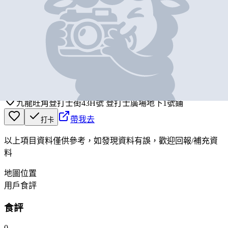
基本資料
蛋仔
營業中
hello
九龍旺角登打士街43H號 登打士廣場地下1號鋪
帶我去
打卡
以上項目資料僅供參考，如發現資料有誤，歡迎
回報
/
補充資
料
地圖位置
用戶食評
食評
0