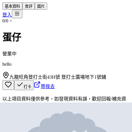
基本資料
食評
圖片
登入
0/0
>
蛋仔
營業中
hello
九龍旺角登打士街43H號 登打士廣場地下1號鋪
帶我去
打卡
以上項目資料僅供參考，如發現資料有誤，歡迎
回報
/
補充資
料
地圖位置