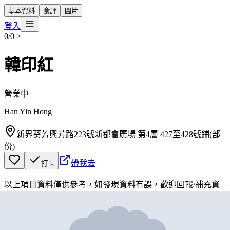
基本資料
食評
圖片
登入
0/0
>
韓印紅
營業中
Han Yin Hong
新界葵芳興芳路223號新都會廣場 第4層 427至428號鋪(部
份)
帶我去
打卡
以上項目資料僅供參考，如發現資料有誤，歡迎
回報
/
補充資
料
地圖位置