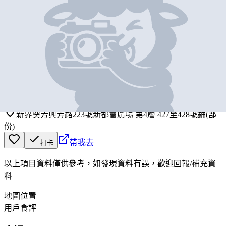
基本資料
韓印紅
營業中
Han Yin Hong
新界葵芳興芳路223號新都會廣場 第4層 427至428號鋪(部
份)
帶我去
打卡
以上項目資料僅供參考，如發現資料有誤，歡迎
回報
/
補充資
料
地圖位置
用戶食評