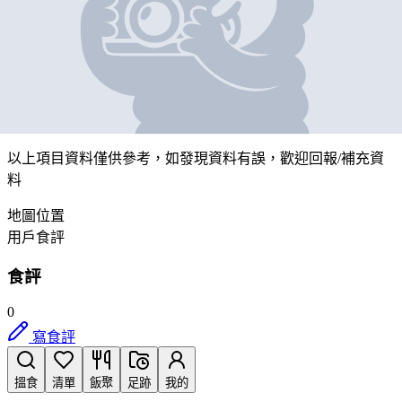
廣東肉食公司
營業中
九龍深水埗海達邨(第二期)海達街市地下MK87號檔
帶我去
打卡
以上項目資料僅供參考，如發現資料有誤，歡迎
回報
/
補充資
料
地圖位置
用戶食評
食評
0
寫食評
搵食
清單
飯聚
足跡
我的