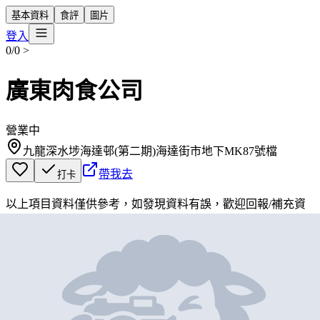
基本資料
食評
圖片
登入
0/0
>
廣東肉食公司
營業中
九龍深水埗海達邨(第二期)海達街市地下MK87號檔
帶我去
打卡
以上項目資料僅供參考，如發現資料有誤，歡迎
回報
/
補充資
料
地圖位置
基本資料