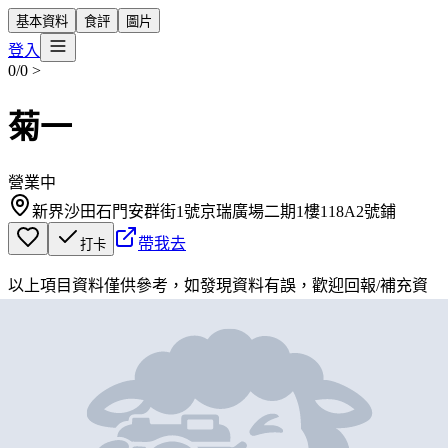
基本資料
食評
圖片
登入
0/0
>
菊一
營業中
新界沙田石門安群街1號京瑞廣場二期1樓118A2號鋪
帶我去
打卡
以上項目資料僅供參考，如發現資料有誤，歡迎
回報
/
補充資
料
地圖位置
基本資料