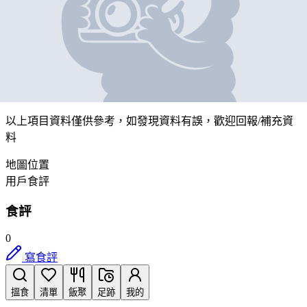
菊一
營業中
新界沙田石門安群街1號京瑞廣場二期1樓118A2號鋪
帶我去
打卡
以上項目資料僅供參考，如發現資料有誤，歡迎
回報
/
補充資
料
地圖位置
用戶食評
食評
0
寫食評
搵食
清單
飯聚
足跡
我的