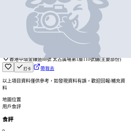
基本資料
上林茶舍
營業中
Green Ginkgo Tea
香港中環金鐘道88號 太古廣場第1層110號舖(主要部份)
帶我去
打卡
以上項目資料僅供參考，如發現資料有誤，歡迎
回報
/
補充資
料
地圖位置
用戶食評
食評
0