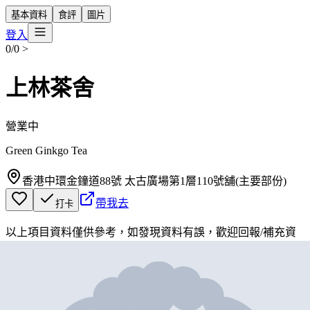
基本資料
食評
圖片
登入
0/0
>
上林茶舍
營業中
Green Ginkgo Tea
香港中環金鐘道88號 太古廣場第1層110號舖(主要部份)
帶我去
打卡
以上項目資料僅供參考，如發現資料有誤，歡迎
回報
/
補充資
料
地圖位置