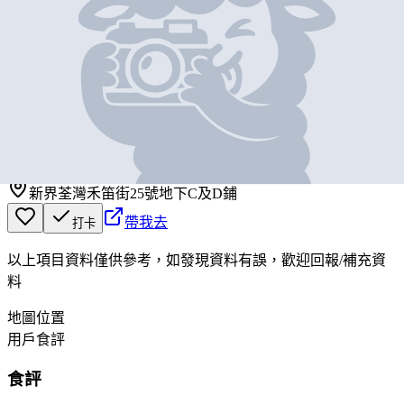
基本資料
新界佬
營業中
新界佬
新界荃灣禾笛街25號地下C及D鋪
帶我去
打卡
以上項目資料僅供參考，如發現資料有誤，歡迎
回報
/
補充資
料
地圖位置
用戶食評
食評