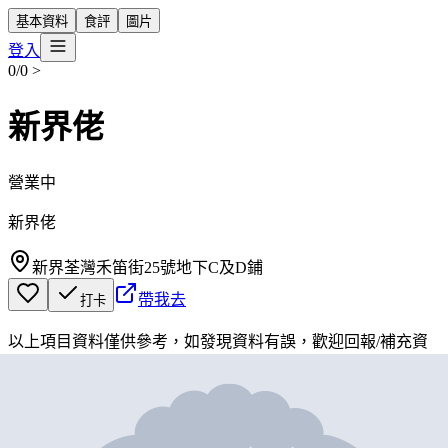
基本資料
食評
圖片
登入
0/0
>
新界佬
營業中
新界佬
新界荃灣禾笛街25號地下C及D鋪
帶我去
打卡
以上項目資料僅供參考，如發現資料有誤，歡迎
回報
/
補充資
料
地圖位置