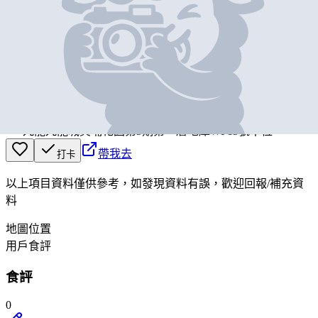
基本資料
Gourmet
營業中
Gourmet
九龍九龍城黃埔花園第5期第一層地庫WP15號單位
帶我去
打卡
以上項目資料僅供參考，如發現資料有誤，歡迎
回報
/
補充資
料
地圖位置
用戶食評
食評
0