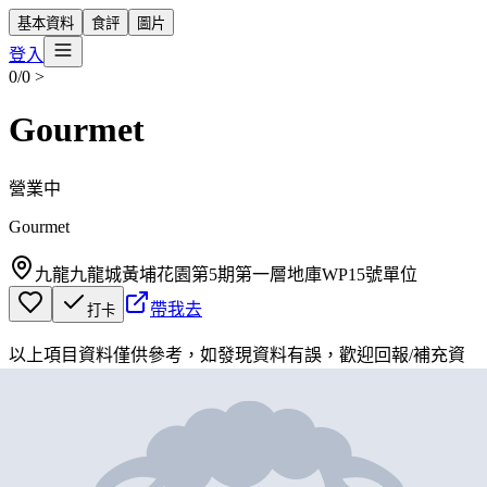
基本資料
食評
圖片
登入
0/0
>
Gourmet
營業中
Gourmet
九龍九龍城黃埔花園第5期第一層地庫WP15號單位
帶我去
打卡
以上項目資料僅供參考，如發現資料有誤，歡迎
回報
/
補充資
料
地圖位置