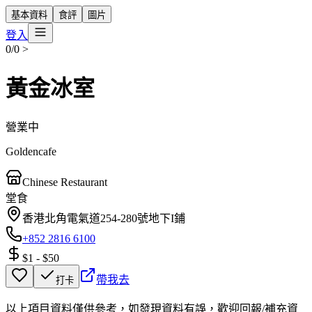
基本資料
食評
圖片
登入
0/0
>
黃金冰室
營業中
Goldencafe
Chinese Restaurant
堂食
香港北角電氣道254-280號地下I鋪
+852 2816 6100
$1
-
$50
帶我去
打卡
以上項目資料僅供參考，如發現資料有誤，歡迎
回報
/
補充資