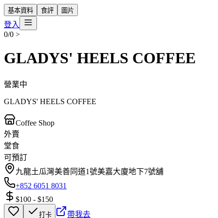
基本資料
食評
圖片
登入
0/0
>
GLADYS' HEELS COFFEE
營業中
GLADYS' HEELS COFFEE
Coffee Shop
外賣
堂食
可預訂
九龍土瓜灣美善同道1號美嘉大廈地下7號舖
+852 6051 8031
$100
-
$150
帶我去
打卡