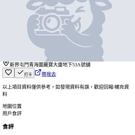
基本資料
明記雞鴨
營業中
明記雞鴨
新界屯門青海圍麗寶大廈地下53A號舖
帶我去
打卡
以上項目資料僅供參考，如發現資料有誤，歡迎
回報
/
補充資
料
地圖位置
用戶食評
食評