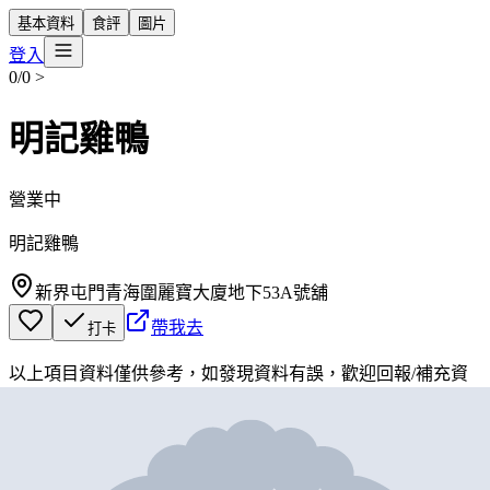
基本資料
食評
圖片
登入
0/0
>
明記雞鴨
營業中
明記雞鴨
新界屯門青海圍麗寶大廈地下53A號舖
帶我去
打卡
以上項目資料僅供參考，如發現資料有誤，歡迎
回報
/
補充資
料
地圖位置