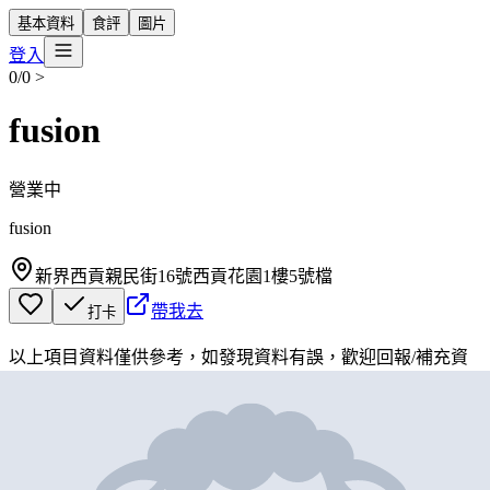
基本資料
食評
圖片
登入
0/0
>
fusion
營業中
fusion
新界西貢親民街16號西貢花園1樓5號檔
帶我去
打卡
以上項目資料僅供參考，如發現資料有誤，歡迎
回報
/
補充資
料
地圖位置