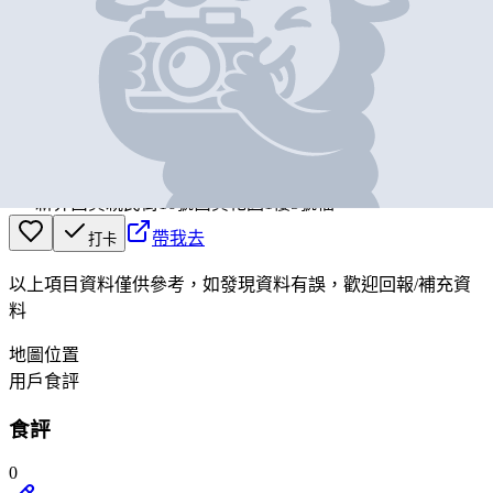
基本資料
fusion
營業中
fusion
新界西貢親民街16號西貢花園1樓5號檔
帶我去
打卡
以上項目資料僅供參考，如發現資料有誤，歡迎
回報
/
補充資
料
地圖位置
用戶食評
食評
0