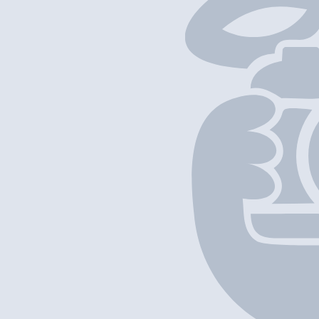
以上項目資料僅供參考，如發現資料有誤，歡迎
回報
/
補充資料
地圖位置
基本資料
福氣福氣
營業中
FUKU FUKU
Chinese Restaurant
外賣
堂食
九龍尖沙咀彌敦道36-44號 重慶大厦地庫慶方S01A號舖
+852 2428 6138
$50
-
$100