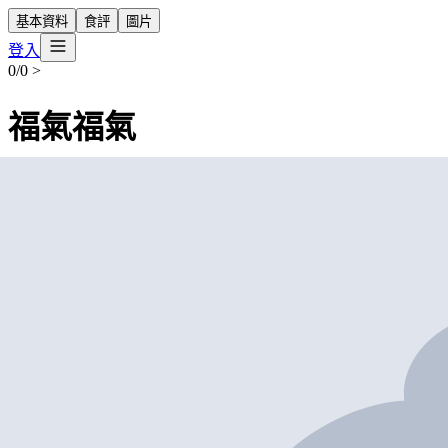
基本資料
食評
圖片
登入
0/0
>
福氣福氣
營業中
FUKU FUKU
Chinese Restaurant
外賣
堂食
九龍尖沙咀彌敦道36-44號 重慶大厦地庫慶方S01A號舖
+852 2428 6138
$50
-
$100
帶我去
打卡