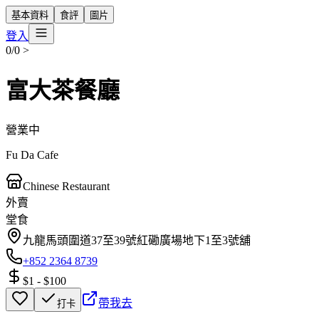
基本資料
食評
圖片
登入
0/0
>
富大茶餐廳
營業中
Fu Da Cafe
Chinese Restaurant
外賣
堂食
九龍馬頭圍道37至39號紅磡廣場地下1至3號舖
+852 2364 8739
$1
-
$100
帶我去
打卡