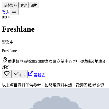
基本資料
食評
圖片
登入
0/0
>
Freshlane
營業中
Freshlane
香港軒尼詩道395-399號 東區商業中心 地下3號鋪及地庫B
部份
帶我去
打卡
以上項目資料僅供參考，如發現資料有誤，歡迎
回報
/
補充資
料
地圖位置