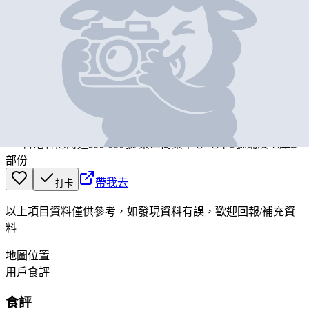
基本資料
Freshlane
營業中
Freshlane
香港軒尼詩道395-399號 東區商業中心 地下3號鋪及地庫B
部份
帶我去
打卡
以上項目資料僅供參考，如發現資料有誤，歡迎
回報
/
補充資
料
地圖位置
用戶食評
食評