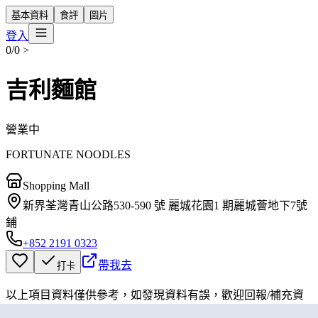
基本資料
食評
圖片
登入
0/0
>
吉利麵館
營業中
FORTUNATE NOODLES
Shopping Mall
新界荃灣青山公路530-590 號 麗城花園1 期麗城薈地下7號
鋪
+852 2191 0323
帶我去
打卡
以上項目資料僅供參考，如發現資料有誤，歡迎
回報
/
補充資
料