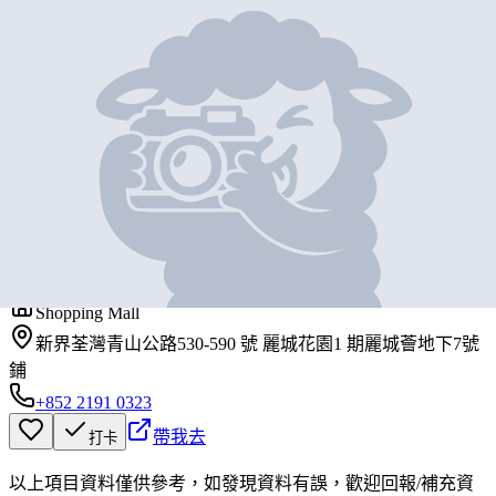
地圖位置
基本資料
吉利麵館
營業中
FORTUNATE NOODLES
Shopping Mall
新界荃灣青山公路530-590 號 麗城花園1 期麗城薈地下7號
鋪
+852 2191 0323
帶我去
打卡
以上項目資料僅供參考，如發現資料有誤，歡迎
回報
/
補充資