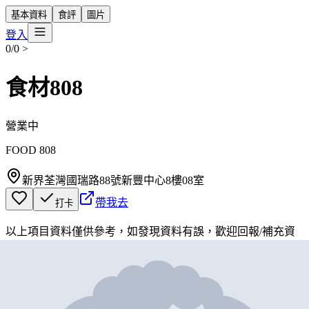
基本資料
食評
圖片
登入
0/0
>
食材808
營業中
FOOD 808
新界荃灣國瑞路88號新豐中心8樓08室
帶我去
打卡
以上項目資料僅供參考，如發現資料有誤，歡迎
回報
/
補充資
料
地圖位置