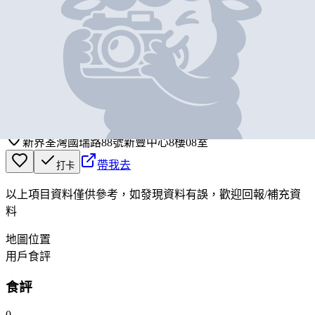
基本資料
食材808
營業中
FOOD 808
新界荃灣國瑞路88號新豐中心8樓08室
帶我去
打卡
以上項目資料僅供參考，如發現資料有誤，歡迎
回報
/
補充資
料
地圖位置
用戶食評
食評
0