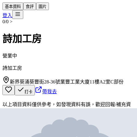
基本資料
食評
圖片
登入
0/0
>
詩加工房
營業中
詩加工房
新界葵涌葵豐街28-36號業豐工業大廈11樓A2室C部份
帶我去
打卡
以上項目資料僅供參考，如發現資料有誤，歡迎
回報
/
補充資
料
地圖位置