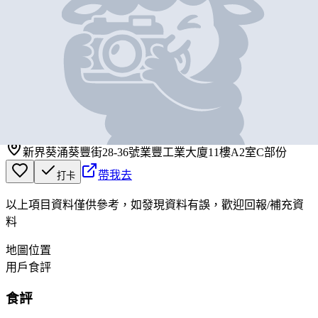
基本資料
詩加工房
營業中
詩加工房
新界葵涌葵豐街28-36號業豐工業大廈11樓A2室C部份
帶我去
打卡
以上項目資料僅供參考，如發現資料有誤，歡迎
回報
/
補充資
料
地圖位置
用戶食評
食評