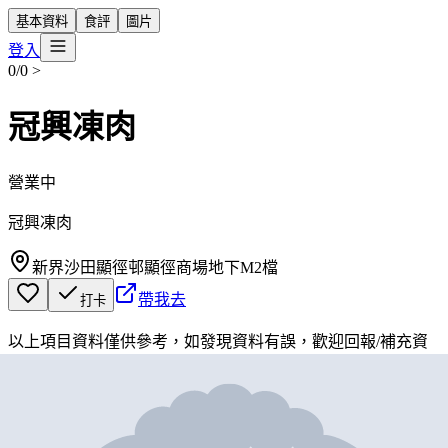
基本資料
食評
圖片
登入
0/0
>
冠興凍肉
營業中
冠興凍肉
新界沙田顯徑邨顯徑商場地下M2檔
帶我去
打卡
以上項目資料僅供參考，如發現資料有誤，歡迎
回報
/
補充資
料
地圖位置