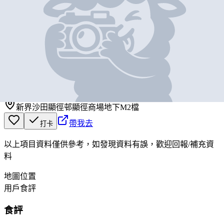
基本資料
冠興凍肉
營業中
冠興凍肉
新界沙田顯徑邨顯徑商場地下M2檔
帶我去
打卡
以上項目資料僅供參考，如發現資料有誤，歡迎
回報
/
補充資
料
地圖位置
用戶食評
食評