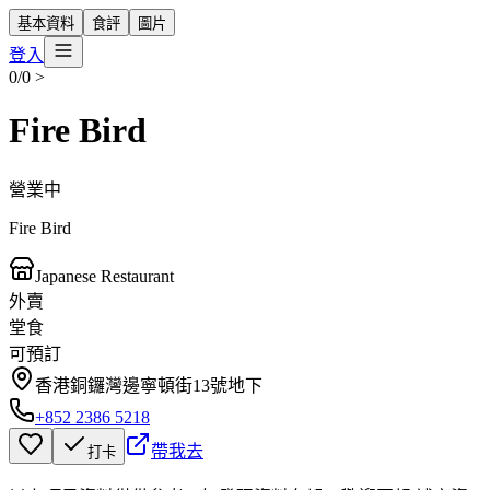
基本資料
食評
圖片
登入
0/0
>
Fire Bird
營業中
Fire Bird
Japanese Restaurant
外賣
堂食
可預訂
香港銅鑼灣邊寧頓街13號地下
+852 2386 5218
帶我去
打卡