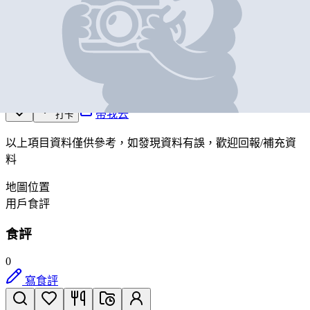
JAMBA
營業中
九龍尖沙咀河內道18號K11 ART MALL 地庫1樓B101A號
舖
帶我去
打卡
以上項目資料僅供參考，如發現資料有誤，歡迎
回報
/
補充資
料
地圖位置
用戶食評
食評
0
寫食評