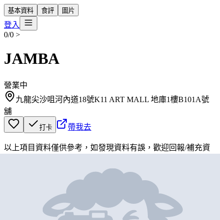
基本資料
食評
圖片
登入
0/0
>
JAMBA
營業中
九龍尖沙咀河內道18號K11 ART MALL 地庫1樓B101A號
舖
帶我去
打卡
以上項目資料僅供參考，如發現資料有誤，歡迎
回報
/
補充資
料
地圖位置
基本資料