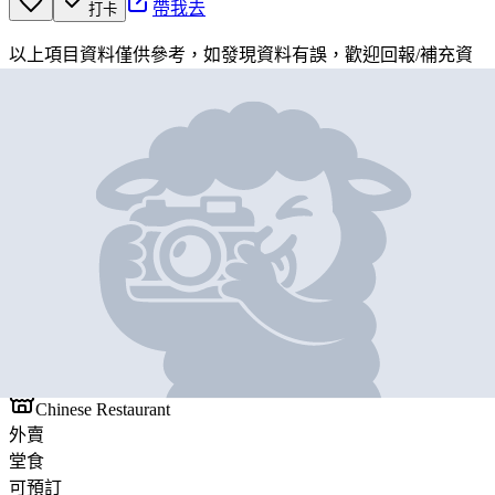
帶我去
打卡
以上項目資料僅供參考，如發現資料有誤，歡迎
回報
/
補充資
料
地圖位置
基本資料
財記荼餐廳
營業中
財記荼餐廳
Chinese Restaurant
外賣
堂食
可預訂