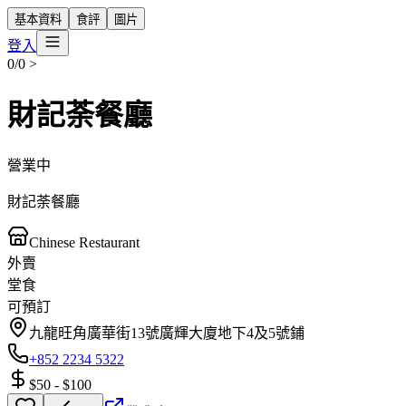
基本資料
食評
圖片
登入
0/0
>
財記荼餐廳
營業中
財記荼餐廳
Chinese Restaurant
外賣
堂食
可預訂
九龍旺角廣華街13號廣輝大廈地下4及5號鋪
+852 2234 5322
$50
-
$100