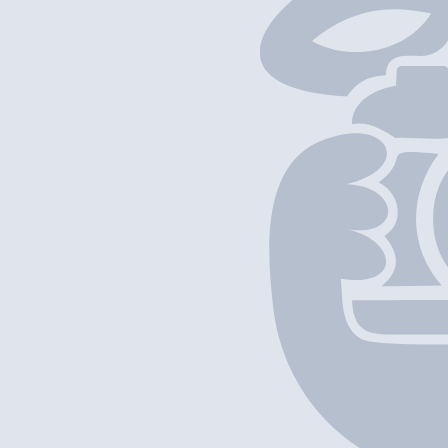
以上項目資料僅供參考，如發現資料有誤，歡迎
回報
/
補充資料
地圖位置
基本資料
大快活快餐
營業中
Fairwood Fast Food
Chinese Restaurant
外賣
堂食
九龍深水埗 荔盈街10號 SOHO WEST 2樓204-205室
+852 2856 4050
$1
-
$50