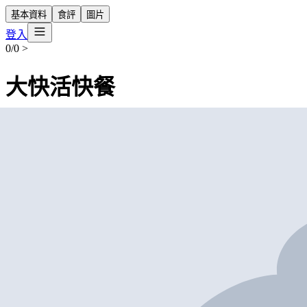
基本資料
食評
圖片
登入
0/0
>
大快活快餐
營業中
Fairwood Fast Food
Chinese Restaurant
外賣
堂食
九龍深水埗 荔盈街10號 SOHO WEST 2樓204-205室
+852 2856 4050
$1
-
$50
帶我去
打卡