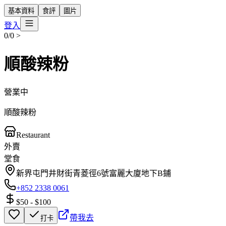
基本資料
食評
圖片
登入
0/0
>
順酸辣粉
營業中
順酸辣粉
Restaurant
外賣
堂食
新界屯門井財街青菱徑6號富麗大廈地下B鋪
+852 2338 0061
$50
-
$100
帶我去
打卡