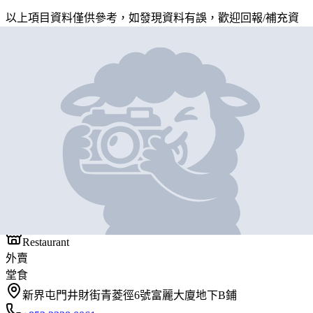
以上項目資料僅供參考，如發現資料有誤，歡迎
回報
/
補充資
料
地圖位置
基本資料
順酸辣粉
營業中
順酸辣粉
Restaurant
外賣
堂食
新界屯門井財街青菱徑6號富麗大廈地下B鋪