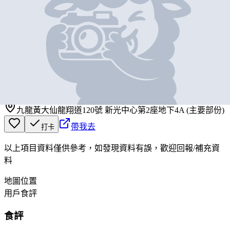
基本資料
泉成茶餐廳
營業中
泉成茶餐廳
九龍黃大仙龍翔道120號 新光中心第2座地下4A (主要部份)
帶我去
打卡
以上項目資料僅供參考，如發現資料有誤，歡迎
回報
/
補充資
料
地圖位置
用戶食評
食評