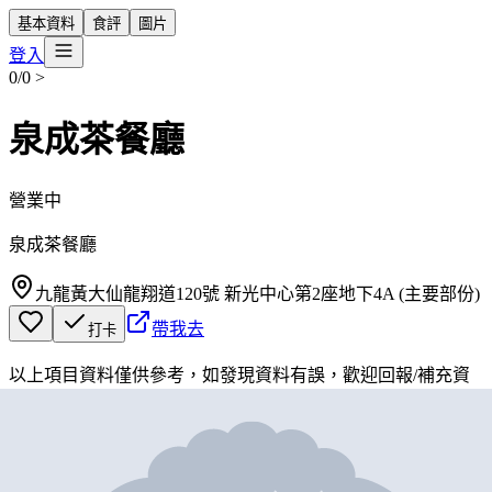
基本資料
食評
圖片
登入
0/0
>
泉成茶餐廳
營業中
泉成茶餐廳
九龍黃大仙龍翔道120號 新光中心第2座地下4A (主要部份)
帶我去
打卡
以上項目資料僅供參考，如發現資料有誤，歡迎
回報
/
補充資
料
地圖位置